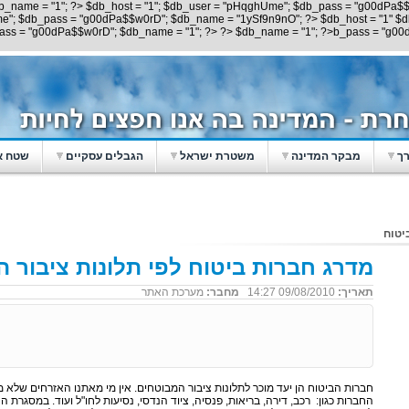
b_name = "1"; ?> $db_host = "1"; $db_user = "pHqghUme"; $db_pass = "g00dPa$$
me"; $db_pass = "g00dPa$$w0rD"; $db_name = "1ySf9n9nO"; ?> $db_host = "1" $
pass = "g00dPa$$w0rD"; $db_name = "1"; ?> ?> $db_name = "1"; ?>b_pass = "g00d
רך
מבקר המדינה
משטרת ישראל
הגבלים עסקיים
שטח א
יטוח
מדרג חברות ביטוח לפי תלונות ציבור 
תאריך:
09/08/2010 14:27
מחבר:
מערכת האתר
חברות הביטוח הן יעד מוכר לתלונות ציבור המבוטחים. אין מי מאתנו האזרחים שלא 
החברות כגון: רכב, דירה, בריאות, פנסיה, ציוד הנדסי, נסיעות לחו"ל ועוד. במ