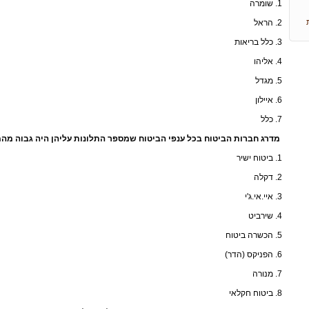
1. שומרה
ליך
אב
2. הראל
3. כלל בריאות
ל
4. אליהו
5. מגדל
גין
6. איילון
חה
7. כלל
י מס
מדרג חברות הביטוח בכל ענפי הביטוח שמספר התלונות עליהן היה גבוה מהממוצע הענפי ב-
1. ביטוח ישיר
שרה
2. דקלה
לעת
3. איי.אי.ג'י
4. שירביט
5. הכשרה ביטוח
6. הפניקס (הדר)
7. מנורה
8. ביטוח חקלאי