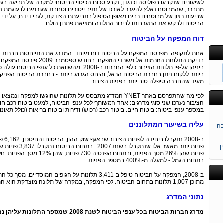
לשיעורים שנקבעו בפוליסה וכנגדן, נקבע סכום הכיסוי הביטוחי למקרה של תביעה בגין
מתברר, שהמבוטח נאלץ להיגרר לאורכו של נתיב ייסורים וסחבת שגורמים לו עוגמת 
שביעות רצון של מבוטחים רבים מאופן הטיפול בתביעתם הצודקת, לגבי דידם, על ידי 
הביטוח ולבקש את התערבותו לבירור התלונה ומציאת פתרון הולם.
דוח המפקח על הביטוח
אחת לתקופה מפרסם המפקח על הביטוח דוח מיוחד המדרג את התייחסות חברות הבי
בדיקת התלונות הזורמות אל מש
ביניהן על-פי תלונות הציבור כלפי החברות ב-2008. מ
ביותר ללקוח ניתן בחברת הביטוח הראל, והיחס הגרוע ביותר - בחברת הביטוח הפניקס.
מעיד שהחברה טיפלה טוב יותר בפניות הציבור.
משט
לפי מה שהתפרסם באתר YNET המדרג מתבסס על תלונות שהוגשו ל
הציבור נערכו שני סוגי מדרגים: אחד המשותף לכל ענפי הביטוח, למעט ביטוח רכב חובה
במספר ענפי ביטוח: ביטוח חיים, ביטוח רכב (רכוש) ודירות וביטוח בריאות (כולל תאונו
בה
עליה בשיעור המתלוננים
ן
פניות שהן 26% מסך הפניות, ו
בתחום הגמל - למעלה מ-400% במספר הפניות.
נזי
מתוכן 1,007 תלונות בתחום הביטוח. לפי המפקח, במקרה של תלונה מוצדקת הוא התערב וסייע למתלונן.
נתוני המדרג
מדרג חברות הביטוח בכל ענפי הביטוח לשנת 2008 שמספר התלונות עליהן נמוך מהממוצע הענפי ב-2008 (בסדר יורד)
י