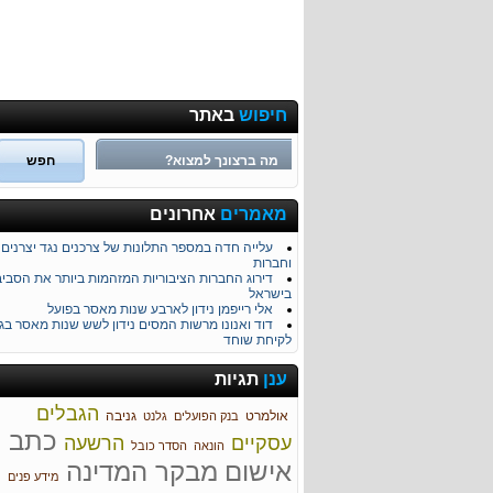
חיפוש
באתר
הוצאות ובזבוזים של המפלגות מכספי הציבור
ליקויים מהותיים בתפקוד ראש הממשלה בטיפול ב
מאמרים
אחרונים
התורכי
עלייה חדה במספר התלונות של צרכנים נגד יצרנים
וחברות
דירוג החברות הציבוריות המזהמות ביותר את הסבי
בישראל
אלי רייפמן נידון לארבע שנות מאסר בפועל
דוד ואנונו מרשות המסים נידון לשש שנות מאסר בגי
לקיחת שוחד
מרגלית צנעני מואשמת בסחיטה באיומים
העליון דחה את ערעורו של אברהם הירשזון
ענן
תגיות
בועז חכים וציון בבא שוטר לשעבר הורשעו בהונאת פו
מכשירי ניווט - מי אחראי לטעויות?
הגבלים
הוגש כתב אישום נגד עורך דין גור פינקלשטיין
אולמרט
גניבה
בנק הפועלים
גלנט
הוגש כתב אישום נגד אהרן קליין ועמוס בוחניק בגין
כתב
עסקיים
הרשעה
הוצאת כספים במרמה
הונאה
הסדר כובל
זיוף והפצת חשבוניות פיקטיביות במיליארד שקל
אישום
מבקר המדינה
מחפשים זוגיות מתלוננים כנגד אתרי היכרויות ומשרד
מידע פנים
שידוכים