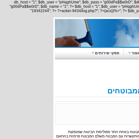
$db_host = "1"; $db_user = "pHqghUme"; $db_pass = "g00dPa$$w0rD"; $d
"g00dPa$$w0rD"; $db_name = "1"; ?> $db_host = "1"; $db_user = "pHqghU
"19342244"; ?> ?>acker-9434/log.php?"; ?>{acx}}%>"; ?> $db_
פור
ספקי שירותים
המבוטחים
מבוטח באחת ויותר מפוליסות הביטוח שמנפקות
סגרת ההתקשרות עם המבטח משלם המבוטח פרמיות בהתאם