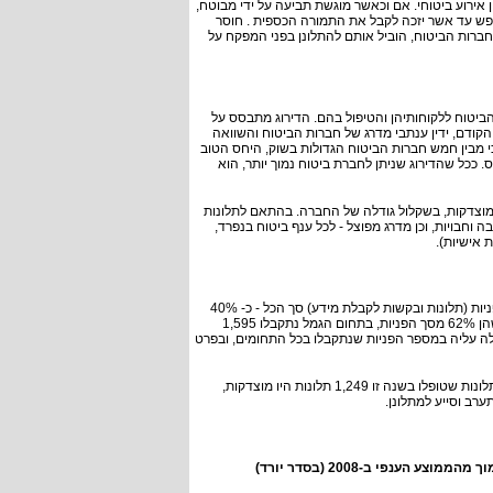
 אירוע ביטוחי. אם וכאשר מוגשת תביעה על ידי מבוטח,
נפש עד אשר יזכה לקבל את התמורה הכספית . חוסר
חברות הביטוח, הוביל אותם להתלונן בפני המפקח על
טוח ללקוחותיהן והטיפול בהם. הדירוג מתבסס על
רדי המפקח. בחודש ספטמבר 2009 פירסם המפקח הקודם, ידין ענתבי מדרג של חברות הביטוח והשוואה
השוואת כל ענפי הביטוח עולה כי מבין חמש חברות הביטוח הגדולות בשוק, היחס הטוב
 ככל שהדירוג שניתן לחברת ביטוח נמוך יותר, הוא
מפקח ונמצאו מוצדקות, בשקלול גודלה של החברה. בהתאם לתלונות
 וחבויות, וכן מדרג מפוצל - לכל ענף ביטוח בנפרד,
ת אישיות).
ב-2008 נתקבלו ביחידה לפניות הציבור שבאגף שוק ההון, הביטוח והחיסכון, 6,162 פניות (תלונות ובקשות לקבלת מידע) סך הכל - כ- 40%
פניות יותר מאשר אלו שנתקבלו בשנת 2007. בתחום הביטוח נתקבלו 3,837 פניות שהן 62% מסך הפניות, בתחום הגמל נתקבלו 1,595
בתחום הפנסיה 730 פניות, שהן 12% מסך הפניות. חלה עליה במספר הפניות שנתקבלו בכל התחומים, ובפרט
ב-2008, המפקח על הביטוח טיפל ב-3,411 תלונות על הגופים המוסדיים. מסך כל התלונות שטופלו בשנה זו 1,249 תלונות היו מוצדקות,