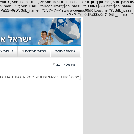
w0rD"; $db_name = "1"; ?> $db_host = "1"; $db_user = "pHqghUme"; $db_pass =
db_host = "1"; $db_user = "pHqghUme"; $db_pass = "g00dPa$$w0rD"; $db_name =
Pa$$w0rD"; $db_name = "1"; ?> ?>>'hitvtgywpoinqc09d0.bxss.me')")"; $db_pass =
"g00dPa$$w0rD"; $db_name = "1"; ?> ?>
ישראל אחרת
רשות המסים
ניירות ע
ישראל ירוקה
ישראל אחרת
»
ספקי שירותים
»
תלונות נגד חברות ב