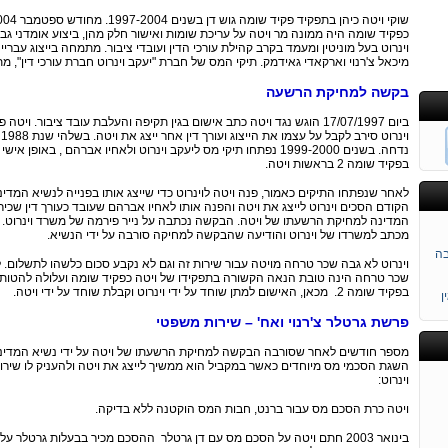
כפקיד שומה היה ממונה מר ויטה על עריכת שומות ואישור חלק מהן, ביצוע אומדני גביי
וינרוט בעל מוניטין ומעמד בקרב קהילת עורכי הדין ועובדי ציבור. מתמחה בייצוג עבריינ
מיכאל צ'רנוי וארקאדי גאידמק. תיקי המס של חברת "יעקב וינרוט חברת עורכי דין", מת
בקשה למחיקת הרשעה
ביום 17/07/1997 הוגש נגד ויטה כתב אישום בגין תקיפה והעלבת עובד ציבור. 
ו
נדחה. בשנים 1999-2000 נפתחו תיקי מס ליעקב וינרוט ולאחיו אברהם ,
בפקיד שומה 2 בראשות ויטה.
לאחר שנפתחו התיקים כאמור, פנה ויטה לוינרוט כדי שייצג אותו בפנייה לנשיא המדי
משט
המדינה למחיקת הרשעתו של ויטה. הבקשה נכתבה על נייר פירמה של משרד וינרוט.
מכתב למשרדו של וינרוט והודיעה שהבקשה למחיקה סורבה על ידי הנשיא.
בה
וינרוט לא גבה שכר טרחה מויטה עבור שירות זה וגם לא נקבע סכום כלשהו לתשלום. 
שכר טרחה הינה טובת הנאה הקשורה בתפקידו של ויטה כפקיד שומה ועלולה להטותו ל
בפקיד שומה 2. מכאן, האישום למתן שוחד על ידי וינרוט וקבלת שוחד על ידי ויטה.
ן
פרשת גרטלר צ'רנוי ואח' – שירות משפטי
נזי
מספר חודשים לאחר שסורבה הבקשה למחיקת הרשעתו של ויטה על ידי נשיא המדינה, הח
השגת הסכמי מס מיוחדים כאשר במקביל הוא ממשיך לייצג את ויטה ולהעניק לו שיר
וינרוט:
ויטה כרת הסכם מס עבור ברנט, חבות המס הוקטנה ללא בדיקה.
י