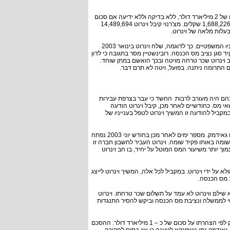
ויטה כרת הסכם מס מיוחד עם צ'רנוי לפיו רשות המסים מכירה בבעלותו על הון בסכום של 2 מיליארד דולר, ללא בדיקה וללא ידיעה אם סכום
זה קיים, מה הרכבו ומקורו. בגין כריתת ההסכם עם גרטלר קיבל וינרוט שכר טרחה בך 1,688,226 שקלים. מצ'רנוי קיבל וינרוט 14,489,694
עלות מלאה של וינרוט.
תוך כדי כריתת ההסכמים בין לקוחותיו של וינרוט לבין ויטה, המשיך וינרוט לטפל בענייניו המשפטיים. כך לדוגמה, שלח וינרוט בינואר 2003
יד סגן נציב מס הכנסה. רובינשטיין מסר בתגובה כי לדון
ב וינרוט שכר טרחה מויטה ובכך הואשם במתן שוחד.
 התרומה ניתנה. בפועל, ויטה לא תרם דבר.
יינים שונים בהם היה מעורב לרבות החשד כי עבר בצרפת עבירות
אי מס. כחודשיים לאחר מכן, קיבל וינרוט הודעה
קביל להודעה זו המשיך וינרוט לטפל בענייניו של
כדי להסתיר את מעורבותו ביקש וינרוט מפלדמן לפנות לויטה כדי לכרות הסכם מס עם גאידמק. מספר ימים לאחר מכן בחודש יוני 2003 נפתח
מה באותו פקיד שומה. וינרוט העביר לחשבון חברה זו
וך יותר משיעור המס המוטל על יחיד, בו חב וינרוט
על ידי וינרוט. במקביל לכל אלה, המשיך וינרוט לייצג
ב מס הכנסה.
 פנייה לתשלום שכר טרחה בסך 2,000 שקלים. ויטה לא שילם ווינרוט לא עמד על תשלום שכר טרחתו. וינרוט
י לממשלה ונציבת מס הכנסה וביקש להסיר התנגדות
בחודש ספטמבר 2003 נכרת הסכם בין גאידמק לויטה. ההסכם הכיר בבעלות גאידמק לפי הצהרתו על סכום של כ – 1 מיליארד דולר. ההסכם