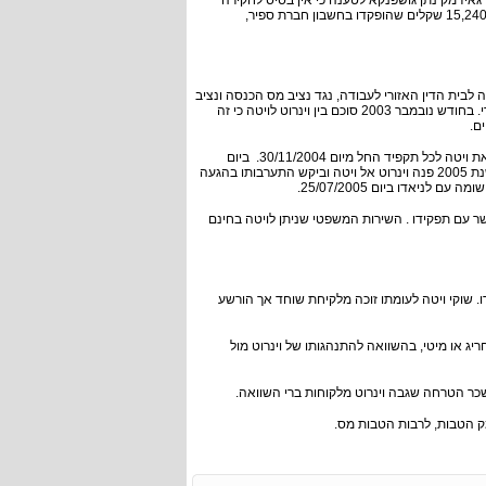
ידמק נתן גושפנקא לטענה כי אין בסיס לחקירה
המתנהלת בצרפת נגד גאידמק. בגין הטיפול והסכם המס קיבל וינרוט מגאידמק 15,240,106 שקלים שהופקדו בחשבון חברת ספיר,
עה לבית הדין האזורי לעבודה, נגד נציב מס הכנסה ונציב
שירות המדינה וביקש פסק דין הצהרתי לפיו אין מניעה לקדם את ויטה בשירות הציבורי. בחודש נובמבר 2003 סוכם בין וינרוט לויטה כי זה
בעקבות הטיפול של וינרוט הושג הסכם פשרה עם המדינה שלא תהיה מניעה למנות את ויטה לכל תקפיד החל מיום 30/11/2004. ביום
01/9/2004 התמנה ויטה לתפקיד סגן מנהל רשות המיסים לשומה וביקורת. במהלך שנת 2005 פנה וינרוט אל ויטה וביקש התערבותו בהגעה
יאדו ביום 25/07/2005.
ר עם תפקידו . השירות המשפטי שניתן לויטה בחינם
ומים כנגדו. שוקי ויטה לעומתו זוכה מלקיחת שוחד אך הורשע
יג או מיטי, בהשוואה להתנהגותו של וינרוט מול
שכר הטרחה שגבה וינרוט מלקוחות ברי השוואה.
ק הטבות, לרבות הטבות מס.