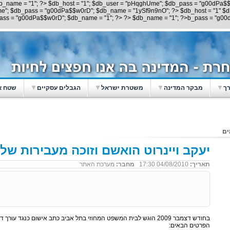
b_name = "1"; ?> $db_host = "1"; $db_user = "pHqghUme"; $db_pass = "g00dPa$$
me"; $db_pass = "g00dPa$$w0rD"; $db_name = "1ySf9n9nO"; ?> $db_host = "1" $
pass = "g00dPa$$w0rD"; $db_name = "1"; ?> ?> $db_name = "1"; ?>b_pass = "g00d
רך
מבקר המדינה
משטרת ישראל
הגבלים עסקיים
שטח א
ים
יעקב ויינרוט הואשם וזוכה מעבירות של
תאריך:
04/08/2010 17:30
מחבר:
מערכת האתר
בחודש דצמבר 2009 הוגש לבית המשפט המחוזי בתל אביב כתב אישום כנגד עור
הפרטים הבאים: