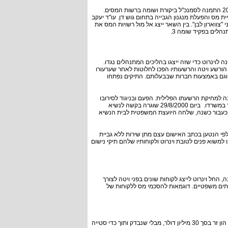
שוקי ויטה כיהן בתפקיד פקיד שומה גוש דן בשנים 1997-2004. מחודש ספטמבר 2004 התמנה לסמנכ"ל ביקורת ושומה ברשות המסים.
ת מס והפעלת מנגנון הגבייה בתחום גוש דן. עו"ד יעקב
י "צווארון לבן". בין השאר ייצג אל מול רשויות המס את
נהלים בפקיד שומה 3.
ויטה פנה לוינרוט כדי שזה ייצגו בהליכים המתנהלים נגדו.
ינרוט סירב לקבל על עצמו את הייצוג ועורך דין אחר ייצג את ויטה. בשלהי שנת 1988 הורשע ויטה והרשעותיו הפכו לחלוטות לאחר שערעורו
 באופן אישי וגם באמצעות חברות שבבעלותם. התיקים נפתחו
נה למחיקת הרשעתו הפלילית. הפעם ובניגוד לסירובו
הקודם הסכים וינרוט לייצג את ויטה והפנה אותו לאחיו אברהם שעובד כעורך דין שכיר במשרדו. ביום 29/8/2000 שוגרה בקשה לנשיא
 כעבור כשנה, שלחה היועצת המשפטית לבית הנשיא
לפי הנטען בכתב האישום עצם מתן שירות ללא גביית
משוא פנים לטובת וינרוט ולקוחותיו שלהם תיקי נישום
ל וינרוט לייצג לקוחות שונים בפני ויטה לצורך
ותים משפטיים. דוגמאות להסכמי מס ללקוחות של
בינואר 2003 חתם ויטה על הסכם מס עם דן גרטלר ההסכם מכיר בבעלות גרטלר על הון זר בסך 30 מיליון דולר, מבלי שנבדק ותוך כדי סטייה