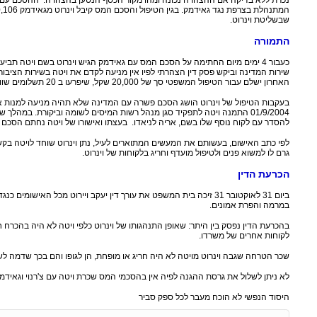
נכרת ללא בדיקה אם ההצהרה נכונה ומהו מקור הכסף הנטען בהצהרה. ההסכם עם גא
שבשליטת וינרוט.
התמורה
כעבור 4 ימים מיום החתימה על הסכם המס עם גאידמק הגיש וינרוט בשם ויטה תבי
האחרון ישלם עבור הטיפול המשפטי סך של 20,000 שקל, שיפרעו ב 20 תשלומים שווים.
להסדר עם לקוח נוסף שלו בשם, אריה לניאדו. בעצתו ואישורו של ויטה נחתם הסכם שומה עם לנ
לפי כתב האישום, בעשותם את המעשים המתוארים לעיל, נתן וינרוט שוחד לויטה בקש
גרם לו למשוא פנים ולטיפול מועדף וחריג בלקוחות של וינרוט.
הכרעת הדין
ביום 31 לאוקטובר 31 זיכה בית המשפט את עורך דין יעקב ויירוט מכל האיש
במרמה והפרת אמונים.
בהכרעת הדין נפסק בין היתר: שאופן התנהגותו של וינרוט כלפי ויטה לא היה בהכרח חר
לקוחות אחרים של משרדו.
שכר הטרחה שגבה וינרוט מויטה לא היה חריג או מופחת, הן לגופו והם בכך שדמה ל
לא ניתן לשלול את גרסת ההגנה לפיה אין בהסכמי המס שכרת ויטה עם צ'רנוי וגאידמ
היסוד הנפשי לא הוכח מעבר לכל ספק סביר