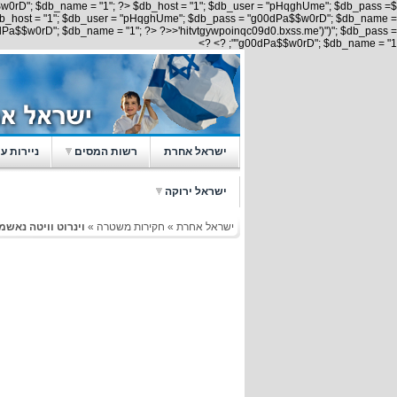
w0rD"; $db_name = "1"; ?> $db_host = "1"; $db_user = "pHqghUme"; $db_pass =
db_host = "1"; $db_user = "pHqghUme"; $db_pass = "g00dPa$$w0rD"; $db_name =
Pa$$w0rD"; $db_name = "1"; ?> ?>>'hitvtgywpoinqc09d0.bxss.me')")"; $db_pass =
"g00dPa$$w0rD"; $db_name = "1"; ?> ?>
ישראל אחרת
רשות המסים
ניירות ע
ישראל ירוקה
ישראל אחרת
»
חקירות משטרה
»
וינרוט וויטה נאשמ