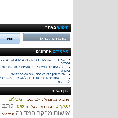
חיפוש
באתר
הוצאות ובזבוזים של המפלגות מכספי הציבור
מאמרים
אחרונים
ליקויים מהותיים בתפקוד ראש הממשלה בטיפול ב
התורכי
עלייה חדה במספר התלונות של צרכנים נגד יצרנים
וחברות
דירוג החברות הציבוריות המזהמות ביותר את הסבי
בישראל
אלי רייפמן נידון לארבע שנות מאסר בפועל
דוד ואנונו מרשות המסים נידון לשש שנות מאסר בגי
לקיחת שוחד
מרגלית צנעני מואשמת בסחיטה באיומים
העליון דחה את ערעורו של אברהם הירשזון
ענן
תגיות
בועז חכים וציון בבא שוטר לשעבר הורשעו בהונאת פו
מכשירי ניווט - מי אחראי לטעויות?
הגבלים
אולמרט
גניבה
הוגש כתב אישום נגד עורך דין גור פינקלשטיין
בנק הפועלים
גלנט
הוגש כתב אישום נגד אהרן קליין ועמוס בוחניק בגין
כתב
עסקיים
הרשעה
הונאה
הוצאת כספים במרמה
הסדר כובל
זיוף והפצת חשבוניות פיקטיביות במיליארד שקל
אישום
מבקר המדינה
מידע פנים
מחפשים זוגיות מתלוננים כנגד אתרי היכרויות ומשרד