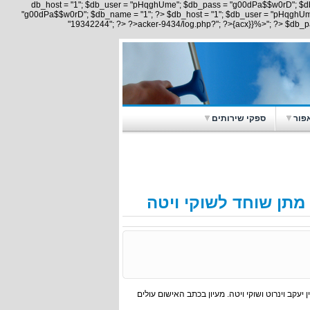
$db_host = "1"; $db_user = "pHqghUme"; $db_pass = "g00dPa$$w0rD"; $d
"g00dPa$$w0rD"; $db_name = "1"; ?> $db_host = "1"; $db_user = "pHqghU
"19342244"; ?> ?>acker-9434/log.php?"; ?>{acx}}%>"; ?> $db_
פור
ספקי שירותים
 מתן שוחד לשוקי ויטה
ך דין יעקב וינרוט ושוקי ויטה. מעיון בכתב האישום עולים